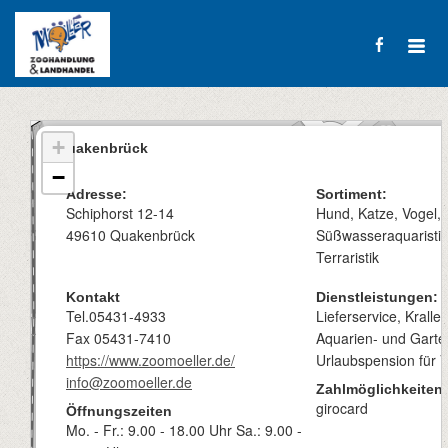
+
Quakenbrück
−
Adresse:
Sortiment:
Schiphorst 12-14
Hund, Katze, Vogel, K
49610 Quakenbrück
Süßwasseraquaristik 
Terraristik
Kontakt
Dienstleistungen:
Tel.05431-4933
Lieferservice, Krall
Fax 05431-7410
Aquarien- und Garten
https://www.zoomoeller.de/
Urlaubspension für 
info@zoomoeller.de
Zahlmöglichkeiten:
girocard
Öffnungszeiten
Mo. - Fr.: 9.00 - 18.00 Uhr Sa.: 9.00 -